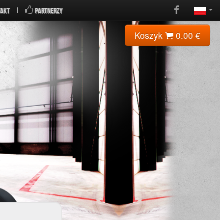
AKT
PARTNERZY
Koszyk
0.00
€