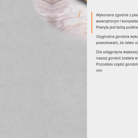
Wykonana zgodnie z pi
wewnętrznym i komplete
Pokryta jest farbą podkł
Oryginalna gondola wyko
powodowało, że łatwo ul
Dla osiągnięcia większej
naszej gondoli została 
Pozostałe części gondoli
mm