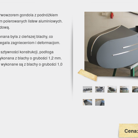
erwowzorem gondola z podnóżkiem
m polerowanych listew aluminiowych.
adową.
nana była z cieńszej blachy, co
egała zagnieceniom i deformacjom.
 sztywności konstrukcji, podłoga
wykonana z blachy o grubości 1,2 mm.
 wykonane są z blachy o grubości 1,0
Cena