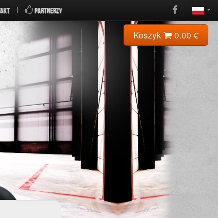
AKT
PARTNERZY
Koszyk
0.00
€